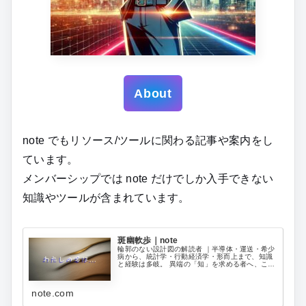
About
note でもリソース/ツールに関わる記事や案内をし
ています。
メンバーシップでは note だけでしか入手できない
知識やツールが含まれています。
斑幽軟歩｜note
輪郭のない設計図の解読者 ｜半導体・運送・希少
病から、統計学・行動経済学・形而上まで、知識
と経験は多岐。 異端の「知」を求める者へ、この
特異な複合視点から得た深層の知見をコンテンツ
として提供。 ロジックと不可思議が交差する、唯
一無二の観測点
note.com