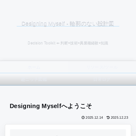
Designing Myself - 輪郭のない設計図
Decision Toolkit ⇐ 判断×技術×異業種経験×知識
ホーム
リソース/ツール
超ニッチ図鑑
日常ログ
Designing Myselfへようこそ
2025.12.14
2025.12.23